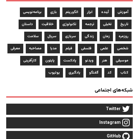
آموزش
آینده
ابزار
الگوریتم
بازی
برنامه‌نویسی
تاریخ
تخیلی
ترجمه
تکنولوژی
خلاقیت
داستان
روزمره
زمان
زندگی
سربازی
سریال
سلامت
شخصی
علمی
فلسفی
فیلم
مدیا
مصاحبه
معرفی
موسیقی
هنر
ویدئو
پادکست
پایتون
کارآفرینی
کتاب
کد
گفتگو
یادگیری
یوتیوب
شبکه‌های اجتماعی
Twitter
Instagram
GitHub