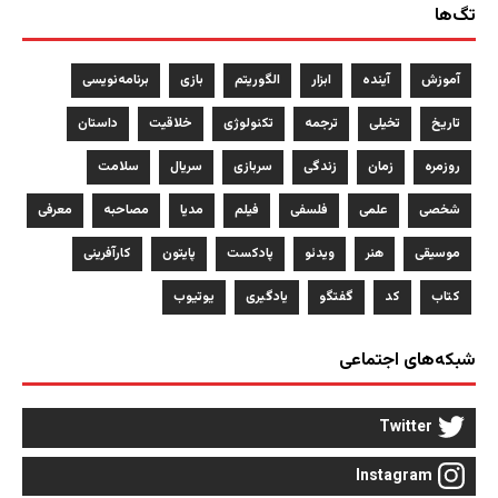
تگ‌ها
آموزش
آینده
ابزار
الگوریتم
بازی
برنامه‌نویسی
تاریخ
تخیلی
ترجمه
تکنولوژی
خلاقیت
داستان
روزمره
زمان
زندگی
سربازی
سریال
سلامت
شخصی
علمی
فلسفی
فیلم
مدیا
مصاحبه
معرفی
موسیقی
هنر
ویدئو
پادکست
پایتون
کارآفرینی
کتاب
کد
گفتگو
یادگیری
یوتیوب
شبکه‌های اجتماعی
Twitter
Instagram