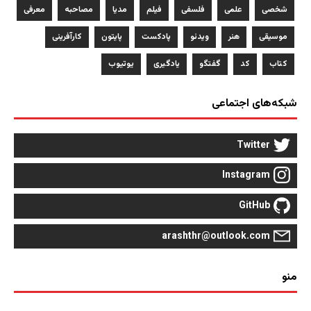
شخصی
علمی
فلسفی
فیلم
مدیا
مصاحبه
معرفی
موسیقی
هنر
ویدئو
پادکست
پایتون
کارآفرینی
کتاب
کد
گفتگو
یادگیری
یوتیوب
شبکه‌های اجتماعی
Twitter
Instagram
GitHub
arashthr@outlook.com
منو