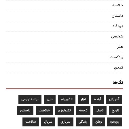
خلاصه
داستان
دیدگاه
شخصی
هنر
پادکست
کمدی
تگ‌ها
آموزش
آینده
ابزار
الگوریتم
بازی
برنامه‌نویسی
تاریخ
تخیلی
ترجمه
تکنولوژی
خلاقیت
داستان
روزمره
زمان
زندگی
سربازی
سریال
سلامت