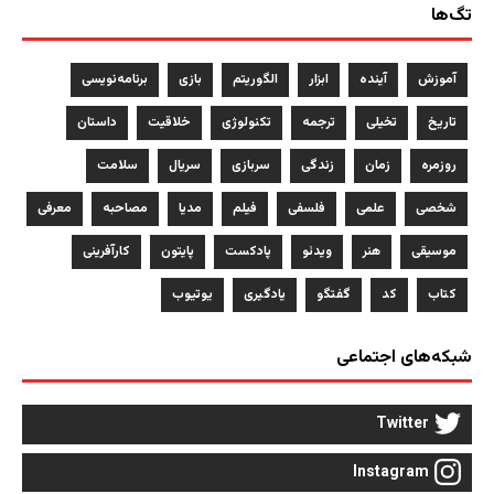
تگ‌ها
آموزش
آینده
ابزار
الگوریتم
بازی
برنامه‌نویسی
تاریخ
تخیلی
ترجمه
تکنولوژی
خلاقیت
داستان
روزمره
زمان
زندگی
سربازی
سریال
سلامت
شخصی
علمی
فلسفی
فیلم
مدیا
مصاحبه
معرفی
موسیقی
هنر
ویدئو
پادکست
پایتون
کارآفرینی
کتاب
کد
گفتگو
یادگیری
یوتیوب
شبکه‌های اجتماعی
Twitter
Instagram