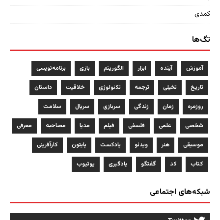
کمدی
تگ‌ها
آموزش
آینده
ابزار
الگوریتم
بازی
برنامه‌نویسی
تاریخ
تخیلی
ترجمه
تکنولوژی
خلاقیت
داستان
روزمره
زمان
زندگی
سربازی
سریال
سلامت
شخصی
علمی
فلسفی
فیلم
مدیا
مصاحبه
معرفی
موسیقی
هنر
ویدئو
پادکست
پایتون
کارآفرینی
کتاب
کد
گفتگو
یادگیری
یوتیوب
شبکه‌های اجتماعی